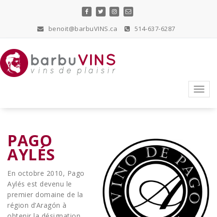
Skip
to
content
benoit@barbuVINS.ca
514-637-6287
vins de plaisir
Toggl
navig
PAGO
AYLÉS
En octobre 2010, Pago
Aylés est devenu le
premier domaine de la
région d’Aragón à
obtenir la désignation