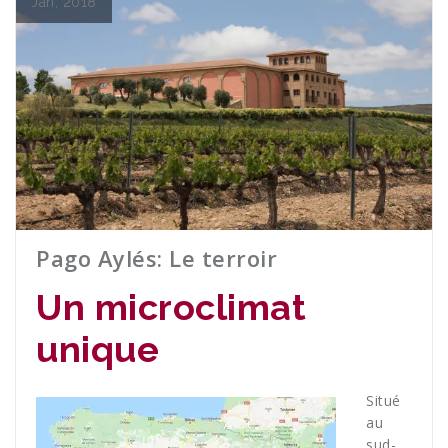
Jan, 2018
Pago Aylés: Le terroir
Un microclimat
unique
Situé
au
sud-