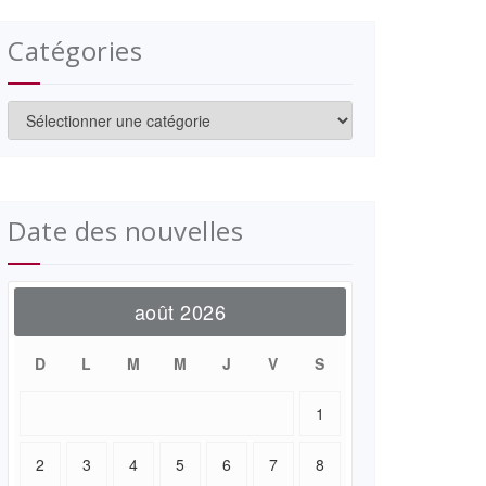
Catégories
Catégories
Date des nouvelles
août 2026
D
L
M
M
J
V
S
1
2
3
4
5
6
7
8