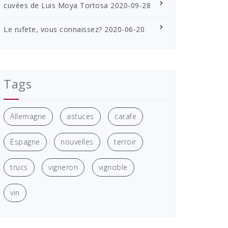
cuvées de Luis Moya Tortosa
2020-09-28
Le rufete, vous connaissez?
2020-06-20
Tags
Allemagne
astuces
carafe
Espagne
nouvelles
terroir
trucs
vigneron
vignoble
vin