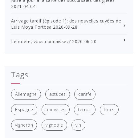
Mise à jour à la carte des succursales désignées
2021-04-04
Arrivage tardif (épisode 1): des nouvelles cuvées de
Luis Moya Tortosa
2020-09-28
Le rufete, vous connaissez?
2020-06-20
Tags
Allemagne
astuces
carafe
Espagne
nouvelles
terroir
trucs
vigneron
vignoble
vin