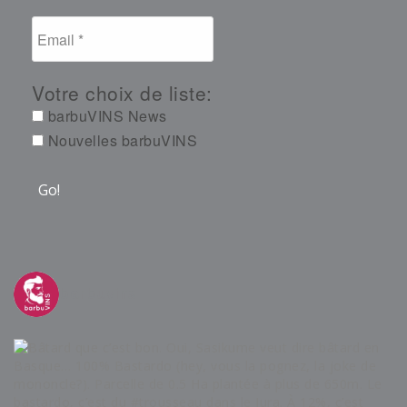
Votre choix de liste:
barbuVINS News
Nouvelles barbuVINS
barbuvins