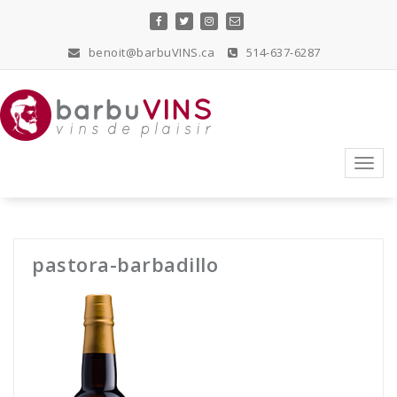
Skip
to
content
benoit@barbuVINS.ca
514-637-6287
vins de plaisir
Toggl
navig
pastora-barbadillo