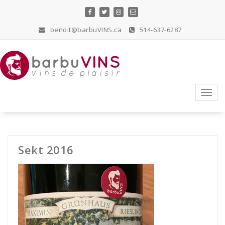
Skip
to
content
benoit@barbuVINS.ca
514-637-6287
vins de plaisir
Toggl
navig
Sekt 2016