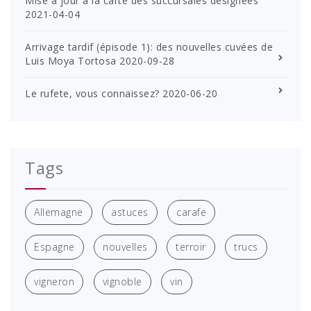
Mise à jour à la carte des succursales désignées
2021-04-04
Arrivage tardif (épisode 1): des nouvelles cuvées de
Luis Moya Tortosa
2020-09-28
Le rufete, vous connaissez?
2020-06-20
Tags
Allemagne
astuces
carafe
Espagne
nouvelles
terroir
trucs
vigneron
vignoble
vin