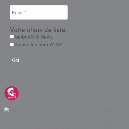
Votre choix de liste:
barbuVINS News
Nouvelles barbuVINS
barbuvins