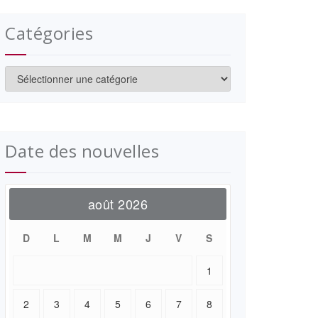
Catégories
Catégories
Date des nouvelles
août 2026
D
L
M
M
J
V
S
1
2
3
4
5
6
7
8