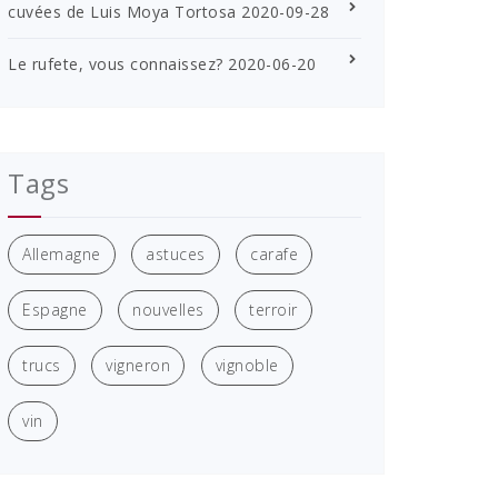
cuvées de Luis Moya Tortosa
2020-09-28
Le rufete, vous connaissez?
2020-06-20
Tags
Allemagne
astuces
carafe
Espagne
nouvelles
terroir
trucs
vigneron
vignoble
vin