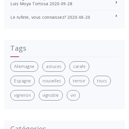
Luis Moya Tortosa
2020-09-28
Le rufete, vous connaissez?
2020-06-20
Tags
Allemagne
astuces
carafe
Espagne
nouvelles
terroir
trucs
vigneron
vignoble
vin
Catégories