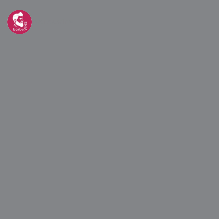
barbuvins