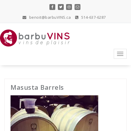
Skip
to
content
benoit@barbuVINS.ca
514-637-6287
vins de plaisir
Toggl
navig
Masusta Barrels