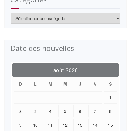
Catégories
Date des nouvelles
août 2026
D
L
M
M
J
V
S
1
2
3
4
5
6
7
8
9
10
11
12
13
14
15