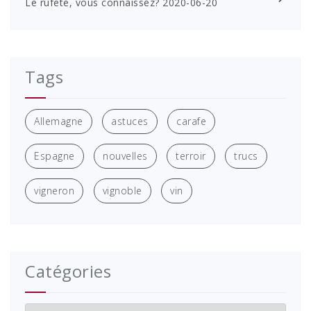
Le rufete, vous connaissez?
2020-06-20
Tags
Allemagne
astuces
carafe
Espagne
nouvelles
terroir
trucs
vigneron
vignoble
vin
Catégories
Catégories