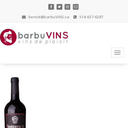
Skip
to
content
benoit@barbuVINS.ca
514-637-6287
vins de plaisir
Toggl
navig