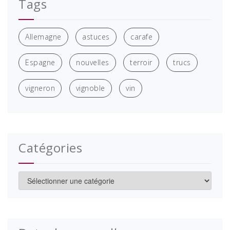
Tags
Allemagne
astuces
carafe
Espagne
nouvelles
terroir
trucs
vigneron
vignoble
vin
Catégories
Catégories