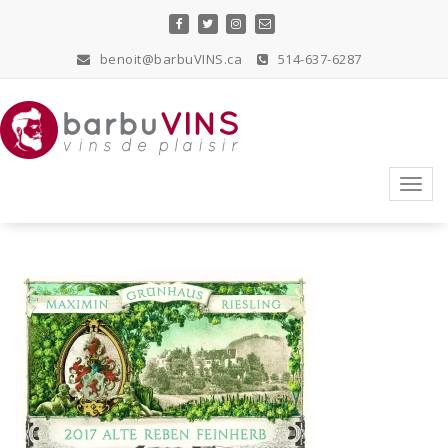
Skip
to
content
benoit@barbuVINS.ca
514-637-6287
vins de plaisir
Toggl
navig