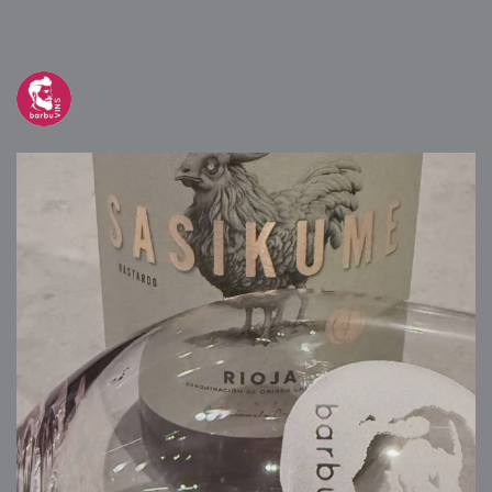
barbuvins