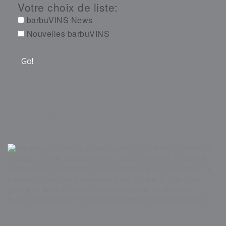
Votre choix de liste:
barbuVINS News
Nouvelles barbuVINS
barbuvins