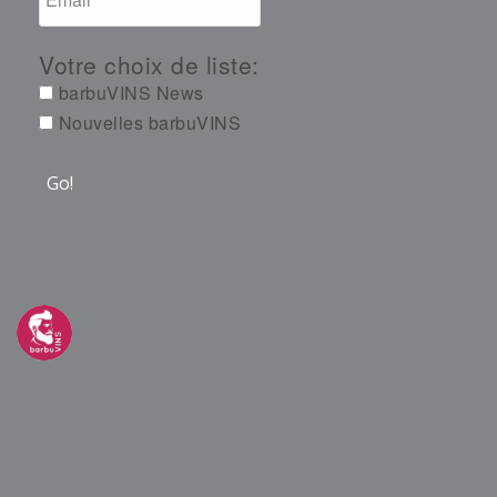
Votre choix de liste:
barbuVINS News
Nouvelles barbuVINS
barbuvins