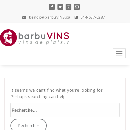
Skip
to
content
benoit@barbuVINS.ca
514-637-6287
vins de plaisir
Toggl
navig
It seems we can’t find what you’re looking for.
Perhaps searching can help.
Rechercher :