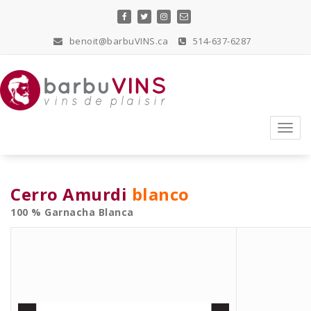
Skip
to
content
benoit@barbuVINS.ca
514-637-6287
vins de plaisir
Toggl
navig
Cerro Amurdi
blanco
100 % Garnacha Blanca