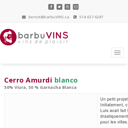
Skip
to
content
benoit@barbuVINS.ca
514-637-6287
vins de plaisir
Toggl
navig
Cerro Amurdi
blanco
50% Viura, 50 % Garnacha Blanca
Un petit proje
Initialement, 
Luis avait fai
drastiquement 
pour les ville